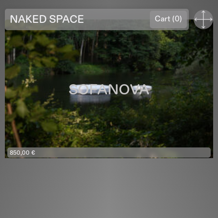
NAKED SPACE
Cart
(0)
SOFANOVA
850,00
€