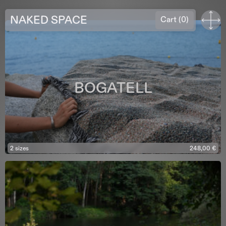
NAKED SPACE
Cart
(0)
BOGATELL
2 sizes
248,00
€